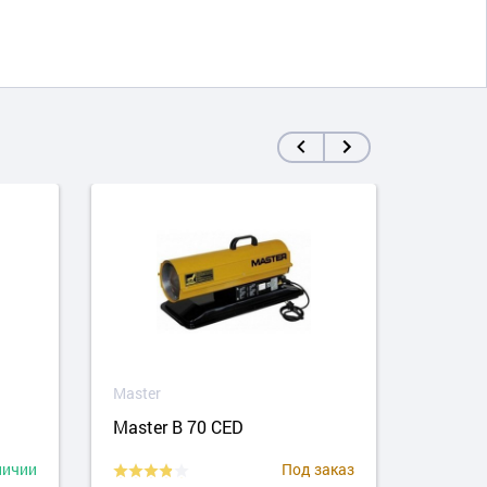
Master
Maste
Master B 70 CED
Maste
личии
Под заказ