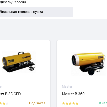
Дизель/Керосин
Дизельная тепловая пушка
er
Master
er B 35 CED
Master B 360
Под заказ
В на