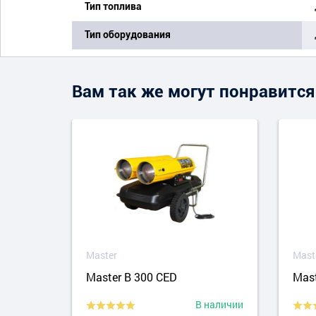
Тип топлива
Тип оборудования
Вам так же могут понравится
Master
Mast
Master B 300 CED
Mast
аличии
В наличии