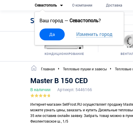
Севастополь
О компании
Доставка
Sell
Frost
Ваш город —
Севастополь
?
Изменить город
Да
КОНДИЦИОНИРОВАНИЕ
ВЕНТИ
Главная
Тепловые пушки и завесы
Тепловые 
Master B 150 CED
В наличии
Артикул: 5446166
Интернет-магазин SellFrost.RU осуществляет продажу Maste
можете узнать цены, заказать и купить Дизельные тепловы
35 или оставив онлайн заявку. Забрать товар можно в пунк
Фиолентовское ш., 1/5