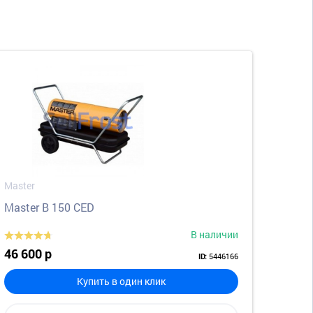
Master
Master B 150 CED
В наличии
46 600 р
5446166
ID:
Купить в один клик